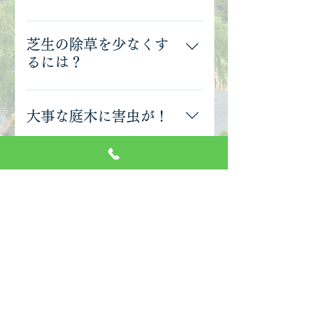
6～7月下旬と11月～12月下旬の年2
回行うのが良いでしょう。
芝生の除草を少なくす
るには？
芝生と雑草は競り合ってますから、
芝生が良くなれば、雑草は少なくな
大事な庭木に害虫が！
ります。 芝の刈高を高くする。 秋
から冬の芝の肥料を控える。 芝生を
消毒薬に残留性のある薬は使用でき
密に保つ。 芝生を良くする為には日
ませんので、害虫が発生したときに
1本だけ植えてほしい
当たりと排水が最も大切で、最初の
薬剤散布させていただきます。 専門
芝張りの際に床土作りをしっかりと
家にお任せください！
庭木1本から本格的な造園まで、和
行います。
風・洋風お任せください！
庭とカーポート、玄関
回りをお願いしたい！
エクステリア・外構は一番目立つと
ころです。和風から洋風までお客様
ガーデニングもできま
のご要望にお応えします。
すか？